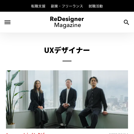
転職支援
副業・フリーランス
就職活動
dehaze
search
UXデザイナー