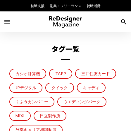
転職支援
副業・フリーランス
就職活動
dehaze
search
タグ一覧
カシオ計算機
TAPP
三井住友カード
JPデジタル
クイック
キャディ
くふうカンパニー
ウエディングパーク
MIXI
日立製作所
外部キャリア相談制度