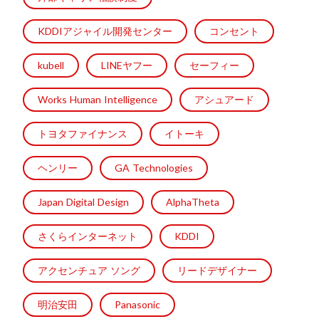
KDDIアジャイル開発センター
コンセント
kubell
LINEヤフー
セーフィー
Works Human Intelligence
アシュアード
トヨタファイナンス
イトーキ
ヘンリー
GA Technologies
Japan Digital Design
AlphaTheta
さくらインターネット
KDDI
アクセンチュア ソング
リードデザイナー
明治安田
Panasonic