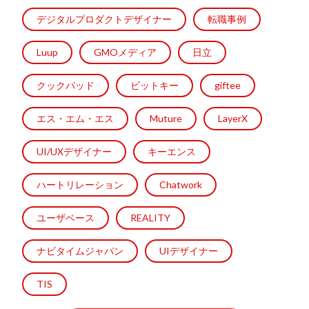
デジタルプロダクトデザイナー
転職事例
Luup
GMOメディア
日立
クックパッド
ビットキー
giftee
エス・エム・エス
Muture
LayerX
UI/UXデザイナー
キーエンス
ハートリレーション
Chatwork
ユーザベース
REALITY
ナビタイムジャパン
UIデザイナー
TIS