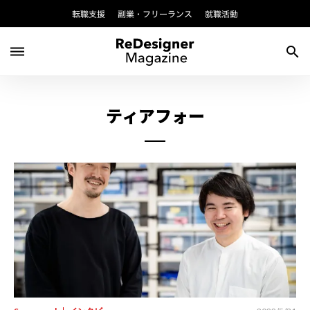
転職支援
副業・フリーランス
就職活動
dehaze
search
ティアフォー