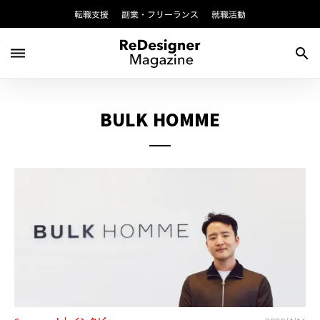
転職支援
副業・フリーランス
就職活動
dehaze
search
BULK HOMME