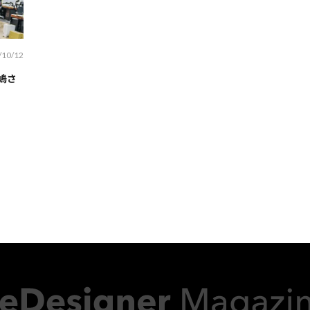
/10/12
嶋さ