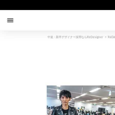
dehaze
中途・新卒デザイナー採用ならReDesigner
>
ReDe