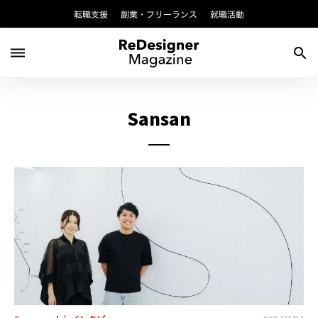
転職支援
副業・フリーランス
就職活動
dehaze
search
Sansan