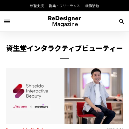
転職支援
副業・フリーランス
就職活動
dehaze
search
資生堂インタラクティブビューティー