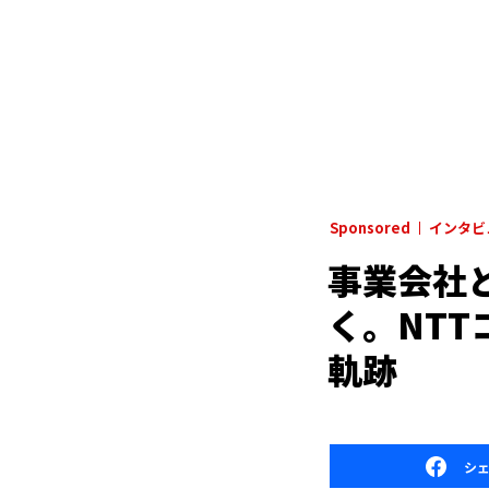
Sponsored
インタビ
事業会社
く。NTT
軌跡
シ