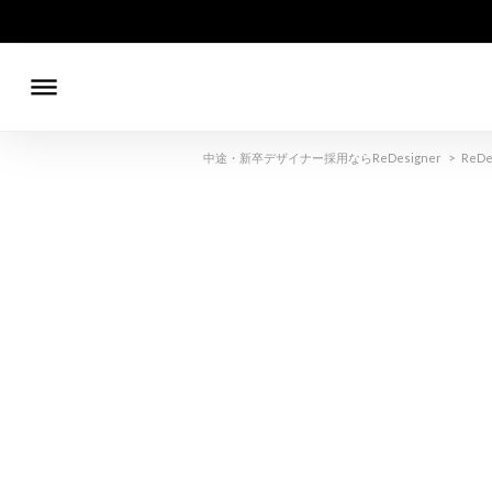
dehaze
中途・新卒デザイナー採用ならReDesigner
>
ReDe