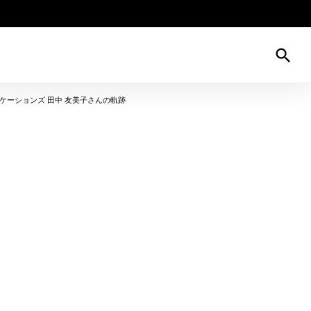
search
ケーションズ 田中 友美子さんの軌跡