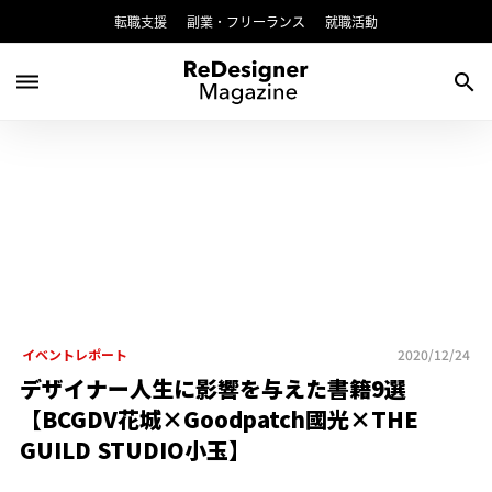
転職支援
副業・フリーランス
就職活動
dehaze
search
イベントレポート
2020/12/24
デザイナー人生に影響を与えた書籍9選
【BCGDV花城×Goodpatch國光×THE
GUILD STUDIO小玉】