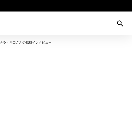
search
ナラ・川口さんの転職インタビュー