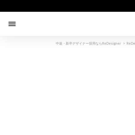
dehaze
中途・新卒デザイナー採用ならReDesigner
>
ReDe