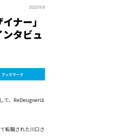
2023/9/8
ザイナー」
インタビュ
ブックマーク
eDesignerは
通して転職された川口さ