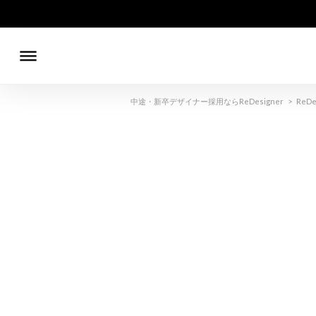
dehaze
中途・新卒デザイナー採用ならReDesigner
>
ReDe