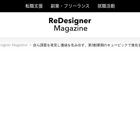
転職支援
副業・フリーランス
就職活動
signer Magazine
>
自ら課題を発見し価値を生み出す。第3創業期のキュービックで進化