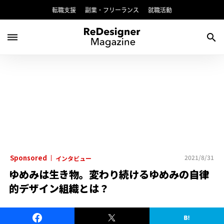
転職支援
副業・フリーランス
就職活動
dehaze
search
Sponsored
2021/8/31
インタビュー
ゆめみは生き物。変わり続けるゆめみの自律
的デザイン組織とは？