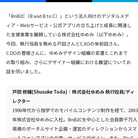
「BnB2C（B and B to C）」という法人向けのデジタルメデ
ィア・Webサービス・公式アプリの立ち上げと成長に関連し
た支援事業を展開している株式会社ゆめみ（以下ゆめみ）。
今回、執行役員を務める戸田さんとC.XOの栄前田さん、
C.DOの曽根さんに、ゆめみデザイン組織の変遷とこれまで
の取り組み、さらにデザイナー組織における展望についてお
話を伺いました。
戸田 修輔(Shusuke Toda)｜株式会社ゆめみ 執行役員/ディ
レクター
1990年代から独学でのモバイルコンテンツ制作を経て、2003
年株式会社ゆめみに入社。BnB2Cを中心とした会員数千万人
規模のポータルサイト企画・運営のディレクションからスマ
ートフォンアプリの企画・サービスデザイン、また、BtoE