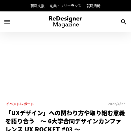
転職支援
副業・フリーランス
就職活動
dehaze
search
イベントレポート
2022/4/27
「UXデザイン」への関わり方や取り組む意義
を語り合う 〜 6大学合同デザインカンファ
レンス UX ROCKET #03 〜