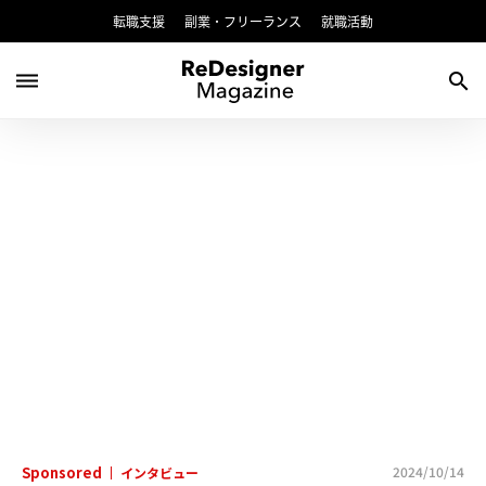
転職支援
副業・フリーランス
就職活動
dehaze
search
Sponsored
2024/10/14
インタビュー