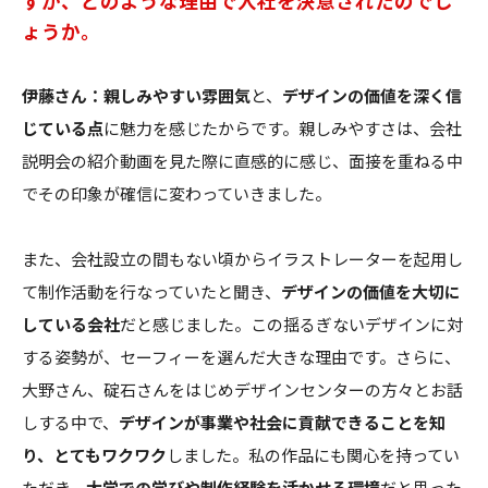
すが、どのような理由で入社を決意されたのでし
ょうか。
伊藤さん：親しみやすい雰囲気
と、
デザインの価値を深く信
じている点
に魅力を感じたからです。親しみやすさは、会社
説明会の紹介動画を見た際に直感的に感じ、面接を重ねる中
でその印象が確信に変わっていきました。
また、会社設立の間もない頃からイラストレーターを起用し
て制作活動を行なっていたと聞き、
デザインの価値を大切に
している会社
だと感じました。この揺るぎないデザインに対
する姿勢が、セーフィーを選んだ大きな理由です。さらに、
大野さん、碇石さんをはじめデザインセンターの方々とお話
しする中で、
デザインが事業や社会に貢献できることを知
り、とてもワクワク
しました。私の作品にも関心を持ってい
ただき、
大学での学びや制作経験を活かせる環境
だと思った