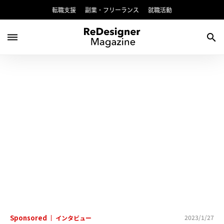
転職支援
副業・フリーランス
就職活動
dehaze
search
Sponsored
2023/1/27
インタビュー