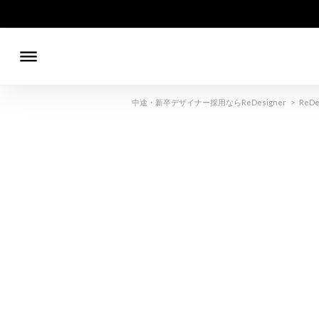
dehaze
中途・新卒デザイナー採用ならReDesigner
>
ReDe