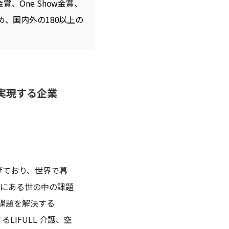
賞、One Show金賞、
じめ、国内外の180以上の
実現する企業
げており、世界で暮
先にある世の中の課題
課題を解決する
LIFULL 介護、空