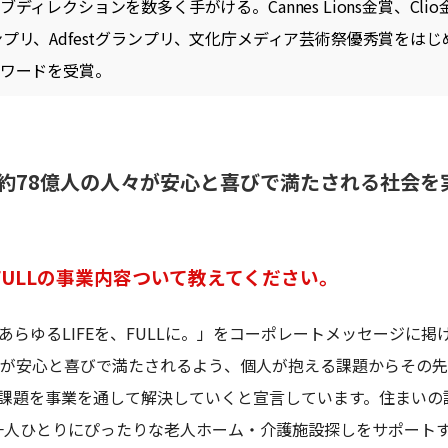
ディレクションを数多く手がける。Cannes Lions金賞、Clio金
iaグランプリ、Adfestグランプリ、文化庁メディア芸術祭優秀賞をは
アワードを受賞。
約78億人の人々が安心と喜びで満たされる社会を
IFULLの事業内容ついて教えてください。
あらゆるLIFEを、FULLに。」をコーポレートメッセージに掲
々が安心と喜びで満たされるよう、個人が抱える課題からその
課題を事業を通して解決していくと宣言しています。住まいの
E'S、一人ひとりにぴったりな老人ホーム・介護施設探しをサポートする