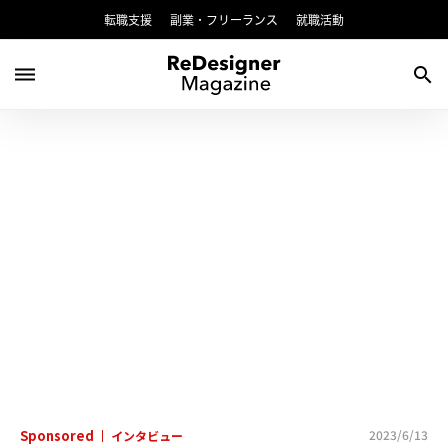
転職支援
副業・フリーランス
就職活動
dehaze
search
Sponsored
2023/6/13
インタビュー