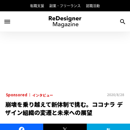
転職支援
副業・フリーランス
就職活動
dehaze
search
Sponsored
2020/8/28
インタビュー
崩壊を乗り越えて新体制で挑む。ココナラ デ
ザイン組織の変遷と未来への展望