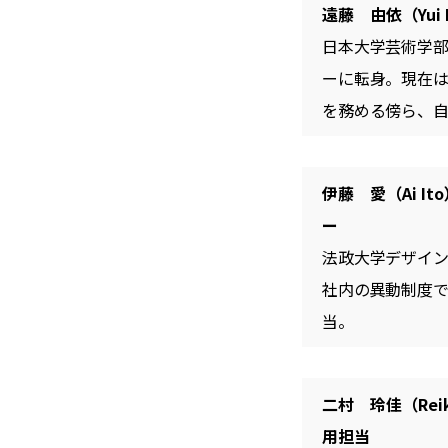
遠藤 由依（Yu
日本大学芸術学部
ーに転身。現在は
を務める傍ら、自
伊藤 愛（Ai 
ー
法政大学デザイン
社内の異動制度
当。
二村 玲佳（Rei
用担当