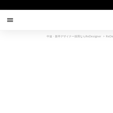
dehaze
中途・新卒デザイナー採用ならReDesigner
>
ReDe