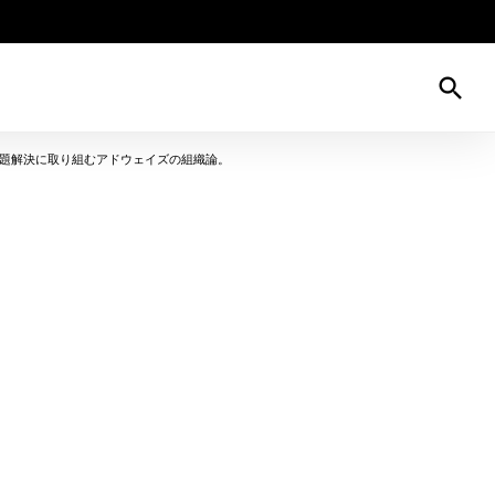
search
題解決に取り組むアドウェイズの組織論。