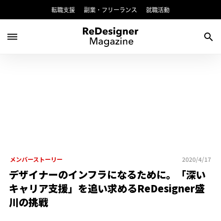
転職支援
副業・フリーランス
就職活動
dehaze
search
メンバーストーリー
2020/4/17
デザイナーのインフラになるために。「深い
キャリア支援」を追い求めるReDesigner盛
川の挑戦