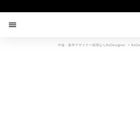
dehaze
中途・新卒デザイナー採用ならReDesigner
>
ReDe