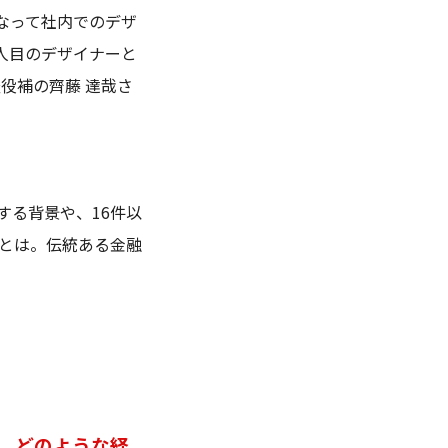
となって社内でのデザ
1人目のデザイナーと
査役補の齊藤 達哉さ
する背景や、16件以
とは。伝統ある金融
が、どのような経