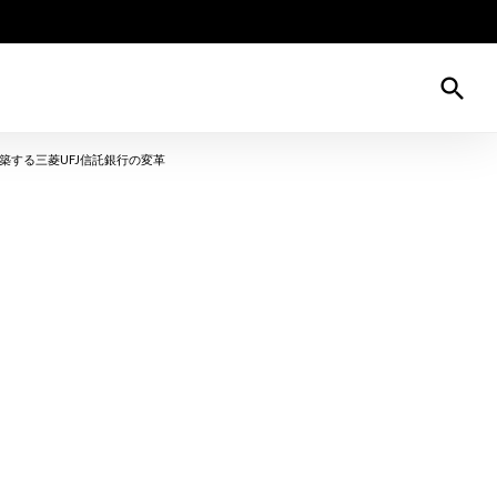
search
する三菱UFJ信託銀行の変革