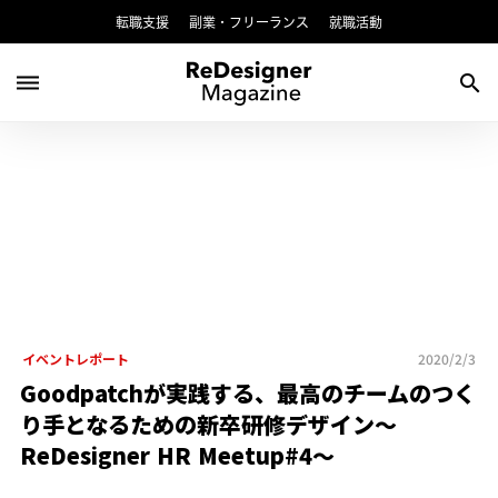
転職支援
副業・フリーランス
就職活動
dehaze
search
イベントレポート
2020/2/3
Goodpatchが実践する、最高のチームのつく
り手となるための新卒研修デザイン〜
ReDesigner HR Meetup#4〜